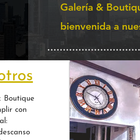
Galería & Boutiqu
bienvenida a nuest
otros
& Boutique
plir con
al:
 descanso