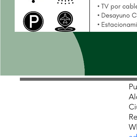
Pu
Al
Ci
Re
Wh
ad