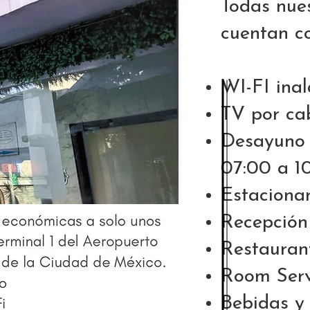
Todas nue
cuentan c
WI-FI ina
TV por ca
Desayuno 
07:00 a 1
Estaciona
Recepción
Restaurant
Room Serv
Bebidas y 