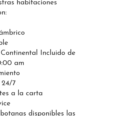
stras habitaciones
on:
lámbrico
ble
Continental Incluido de
0:00 am
miento
 24/7
es a la carta
ice
botanas disponibles las