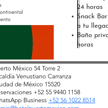
24 horas
Snack Bar 
a tu llega
Baño priva
horas
erto México 54 Torre 2
caldía Venustiano Carranza
udad de México 15520
servaciones +52 55 9440 1158
atsApp Business
+52 56 1022 8514
min@hotelpuertomexico.com