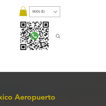
MXN ($)
tacto
Eventos
Blog
xico Aeropuerto